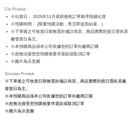
LINE Pay
Ciri Produk
Apple Pay
※出貨日： 2025年11月底前後依訂單順序陸續出貨
※預購時間： (限量預購活動，售完即提前結束。)
Easy Wallet
※下單後之可收貨日期無需於備註填寫，商品實際到貨日需依原
Google Pay
廠發貨日為主。
※本預購商品係本公司依據您的訂單向廠商訂購
Pemindahan ATM
※恕無法接受您預購後要求退款或取消訂單
Tunai semasa Penghantaran
※圖片為示意圖
Pilihan Penghantaran
Sorotan Produk
※下單後之可收貨日期無需於備註填寫，商品實際到貨日需依原廠
全家取貨付款
發貨日為主。
NT$65/pesanan | Penghantaran percuma untuk pesanan
※本預購商品係本公司依據您的訂單向廠商訂購
NT$1,300 atau lebih
※恕無法接受您預購後要求退款或取消訂單
付款後全家取貨
※圖片為示意圖
NT$65/pesanan | Penghantaran percuma untuk pesanan
NT$1,300 atau lebih