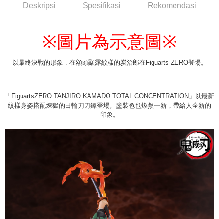
(不開放使用，請勿選取）
Deskripsi
Spesifikasi
Rekomendasi
NT$9,999/pesanan
7-11取貨付款
圖片為示意圖
※
※
NT$65/pesanan | Penghantaran percuma untuk pesanan
NT$1,300 atau lebih
以最終決戰的形象，在額頭顯露紋樣的炭治郎在Figuarts ZERO登場。
付款後7-11取貨
NT$65/pesanan | Penghantaran percuma untuk pesanan
「FiguartsZERO TANJIRO KAMADO TOTAL CONCENTRATION」以最新
NT$1,300 atau lebih
紋樣身姿搭配煉獄的日輪刀刀鐔登場。塗裝色也煥然一新，帶給人全新的
印象。
宅配-木棉花樂園專用
NT$100/pesanan | Penghantaran percuma untuk pesanan
NT$1,300 atau lebih
宅配-離島(澎湖/金門/馬祖)-木棉花樂園專用
NT$220/pesanan
黑貓宅配-貨到付款
NT$150/pesanan