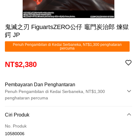
鬼滅之刃 FiguartsZERO公仔 竈門炭治郎 煉獄
鍔 JP
Penuh Pengambilan di Kedai Serbaneka, NT$1,300 penghataran
percuma
NT$2,380
Pembayaran Dan Penghantaran
Penuh Pengambilan di Kedai Serbaneka, NT$1,300
penghataran percuma
Kaedah Pembayaran
Ciri Produk
Kad Kredit (Bayaran Penuh)
No. Produk
Pengambilan di Kedai Serbaneka
10580006