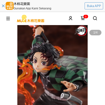
木棉花樂園
Buka APP
Gunakan App Kami Sekarang
0
1
/
4