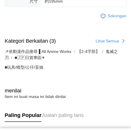
尺寸
約195mm
Sokongan
Kategori Berkaitan (3)
Lihat Semua
📌依動漫作品搜尋▐ All Anime Works
【2-4字部】
鬼滅之
刃
■🇯🇵日貨專區✈
■玩具/模型/公仔/盲抽
menilai
Item ini buat masa ini tidak dinilai
Paling Popular
Jualan paling laris