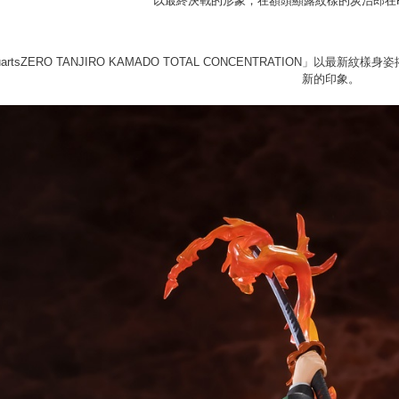
以最終決戰的形象，在額頭顯露紋樣的炭治郎在Figu
宅配-離島
配送毎にNT
guartsZERO TANJIRO KAMADO TOTAL CONCENTRATION
黑貓宅配-
新的印象。
配送毎にNT