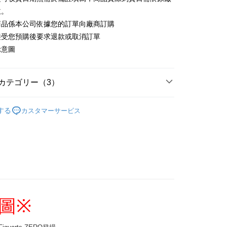
主。
商品係本公司依據您的訂單向廠商訂購
付款
接受您預購後要求退款或取消訂單
$65、NT$1,300以上で送料無料
示意圖
家取貨
$65、NT$1,300以上で送料無料
カテゴリー（3）
用，請勿選取）
搜尋▐ All Anime Works
【2-4字部】
鬼滅之
する
カスタマーサービス
🇵日貨專區✈
$9,999
/公仔/盲抽
付款
專區(現貨+預購)✈
$65、NT$1,300以上で送料無料
1取貨
$65、NT$1,300以上で送料無料
花樂園專用
圖
※
$100、NT$1,300以上で送料無料