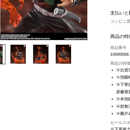
支払いと
コンビニ受
お支払い
商品の特
クレジット
商品番号
10580006
コンビニ
商品の特
LINE Pay
※出貨
※預購
Apple Pay
※下單
Easy Walle
原廠發
※本預
Google Pa
※恕無
ATM払い
※圖片
代金引換
セールス
※下單後