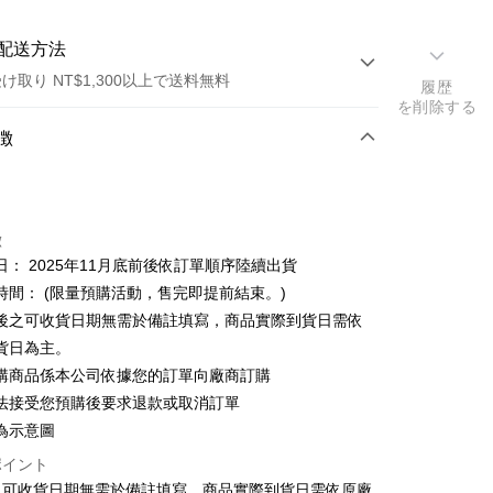
配送方法
け取り NT$1,300以上で送料無料
履歴
を削除する
方法
徴
カード1回払い
店頭代金引換
徴
日： 2025年11月底前後依訂單順序陸續出貨
時間： (限量預購活動，售完即提前結束。)
後之可收貨日期無需於備註填寫，商品實際到貨日需依
t
貨日為主。
購商品係本公司依據您的訂單向廠商訂購
y
法接受您預購後要求退款或取消訂單
為示意圖
ポイント
之可收貨日期無需於備註填寫，商品實際到貨日需依原廠