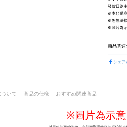
發貨日為
配送方法
※本預購
全家取貨
※恕無法
配送毎にNT
※圖片為
付款後全
配送毎にNT
商品関連
(不開放使
📌依動漫作品
シェア
刃
■🇯
配送毎にNT
■玩具/模型
7-11取貨
🇯🇵日貨
配送毎にNT
付款後7-1
について
商品の仕様
おすすめ関連商品
配送毎にNT
宅配-木棉
圖片為示意
※
配送毎にNT