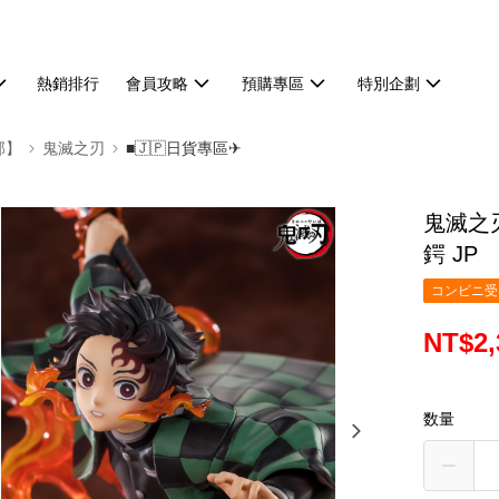
熱銷排行
會員攻略
預購專區
特別企劃
部】
鬼滅之刃
■🇯🇵日貨專區✈
鬼滅之刃
鍔 JP
コンビニ受け
NT$2,
数量