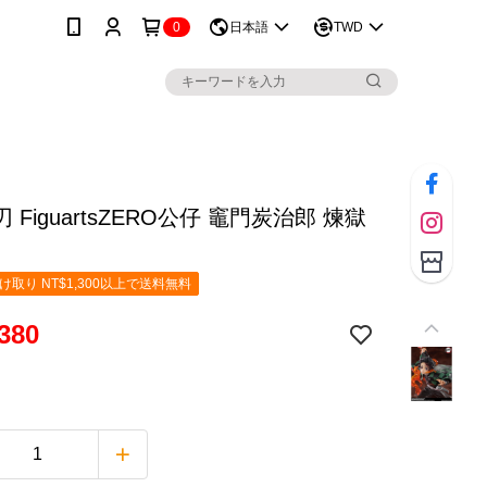
0
日本語
TWD
 FiguartsZERO公仔 竈門炭治郎 煉獄
取り NT$1,300以上で送料無料
380