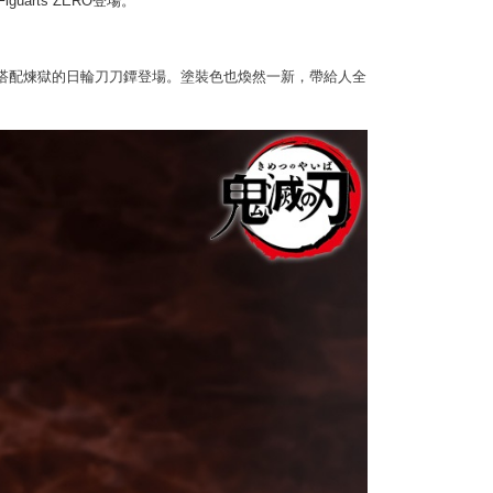
arts ZERO登場。
(澎湖/金門/馬祖)-木棉花樂園專用
$220
」以最新紋樣身姿搭配煉獄的日輪刀刀鐔登場。塗裝色也煥然一新，帶給人全
貨到付款
$150