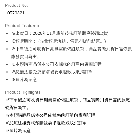
Product No.
LINE Pay
10579821
Apple Pay
Product Features
Easy Wallet
※出貨日：2025年11月底前後依訂單順序陸續出貨
※預購時間： (限量預購活動，售完即提前結束。)
Google Pay
※下單後之可收貨日期無需於備註填寫，商品實際到貨日需依原
ATM Transfer
廠發貨日為主。
※本預購商品係本公司依據您的訂單向廠商訂購
Shipping Method
※恕無法接受您預購後要求退款或取消訂單
預購訂單-宅配專用(🔺不同預購月份建議分開結帳，避免整筆訂單等
※圖片為示意
超久)
Product Highlights
NT$100/order | Free shipping on orders of NT$1,300 or more
※下單後之可收貨日期無需於備註填寫，商品實際到貨日需依原廠
預購訂單-離島宅配專用-(澎湖/金門/馬祖)(🔺不同預購月份建議分開
發貨日為主。
結帳，避免整筆訂單等超久)
※本預購商品係本公司依據您的訂單向廠商訂購
NT$220/order
※恕無法接受您預購後要求退款或取消訂單
※圖片為示意