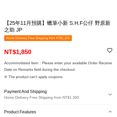
【25年11月預購】蠟筆小新 S.H.F公仔 野原新
之助 JP
Home Delivery Free Shipping from NT$1,300
NT$1,850
Accommodated Item：Please enter your available Order Receive
Date on Remarks field during the checkout.
※ The product can't apply coupons
Payment And Shipping
Home Delivery Free Shipping from NT$1,300
Payment Method
Product Features
Credit Card (Full Payment)