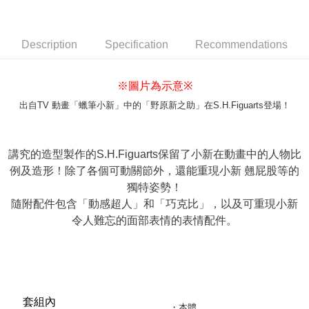
Description
Specification
Recommendations
※圖片為示意
※
出自TV 動畫「蠟筆小新」中的「野原新之助」在S.H.Figuarts登場！
講究的造型製作的S.H.Figuarts保留了小新在動畫中的人物比
例及造形！除了各個可動關節外，還能重現小新 翹屁股等的
獨特姿勢！
隨附配件包含「動感超人」和「巧克比」，以及可重現小新
令人難忘的面部表情的表情配件。
套組內
・本體