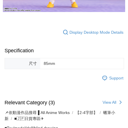
Display Desktop Mode Details
Specification
尺寸
85mm
Support
Relevant Category (3)
View All
📌依動漫作品搜尋▐ All Anime Works
【2-4字部】
蠟筆小
新
■🇯🇵日貨專區✈