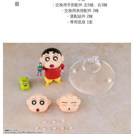
容
・交換用手部配件 左5種、右3種
・交換用表情配件 2種
・選配組件 2種
・專用底座 1套