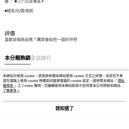
蓮
■🇯🇵日貨專區✈
■絨毛/玩偶/抱枕
評價
喜歡這個商品嗎？購買後給他一個好評吧
本分類熱銷
全站排行
本網站中使用 cookie，欲查詢有關本網站使用 cookie 方式之詳情，及若您不希
熱門標籤
望在電腦上使用 cookie 時應如何變更電腦的 cookie 設定，請參閱本網站「
隱私
權條款
」之 Cookie 聲明。您繼續使用本網站即表示您同意本公司得按本網站使
用條款之 Cookie 聲明使用 cookie。
了解更多 >
我知道了