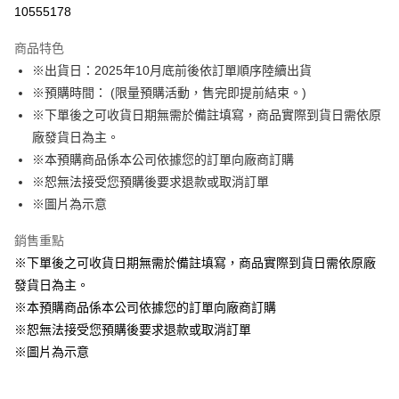
超商取貨付款
10555178
LINE Pay
商品特色
Apple Pay
※出貨日：2025年10月底前後依訂單順序陸續出貨
※預購時間： (限量預購活動，售完即提前結束。)
悠遊付
※下單後之可收貨日期無需於備註填寫，商品實際到貨日需依原
Google Pay
廠發貨日為主。
※本預購商品係本公司依據您的訂單向廠商訂購
ATM付款
※恕無法接受您預購後要求退款或取消訂單
貨到付款
※圖片為示意
銷售重點
運送方式
※下單後之可收貨日期無需於備註填寫，商品實際到貨日需依原廠
全家取貨付款
發貨日為主。
每筆NT$65，滿NT$1,300(含以上)免運費
※本預購商品係本公司依據您的訂單向廠商訂購
付款後全家取貨
※恕無法接受您預購後要求退款或取消訂單
每筆NT$65，滿NT$1,300(含以上)免運費
※圖片為示意
(不開放使用，請勿選取）