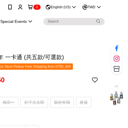
0
English (US)
TWD
Special Events
 一卡通 (共五款/可選款)
e Store Pickup Free Shipping from NT$1,300
50
梅宮一
杉下京太郎
蘇枋隼飛
梶蓮