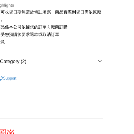
livery
ghlights
之可收貨日期無需於備註填寫，商品實際到貨日需依原廠
主。
 Method
商品係本公司依據您的訂單向廠商訂購
付款
接受您預購後要求退款或取消訂單
r | Free shipping on orders of NT$1,300 or more
示意
家取貨
r | Free shipping on orders of NT$1,300 or more
Category (2)
用，請勿選取）
搜尋▐ All Anime Works
【2-4字部】
防風少
Support
order
活週邊/票券/福袋組合/其他
ings/umbrellas
付款
r | Free shipping on orders of NT$1,300 or more
1取貨
r | Free shipping on orders of NT$1,300 or more
花樂園專用
圖
※