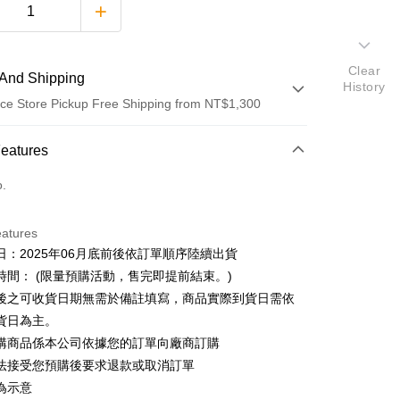
Clear
And Shipping
History
ce Store Pickup Free Shipping from NT$1,300
 Method
Features
d (Full Payment)
o.
ce Store Pickup and Pay
eatures
日：2025年06月底前後依訂單順序陸續出貨
時間： (限量預購活動，售完即提前結束。)
後之可收貨日期無需於備註填寫，商品實際到貨日需依
t
貨日為主。
購商品係本公司依據您的訂單向廠商訂購
y
法接受您預購後要求退款或取消訂單
fer
為示意