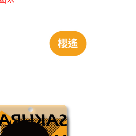
er | Free shipping on orders of NT$1,300 or more
(澎湖/金門/馬祖)-木棉花樂園專用
der
貨到付款
der