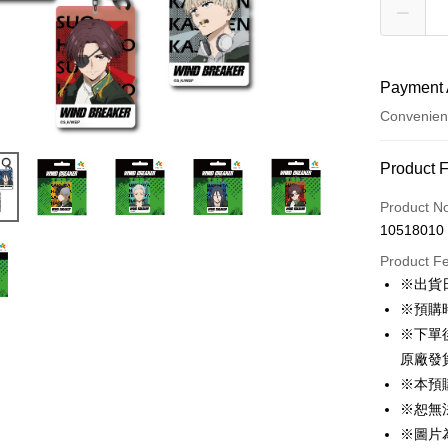
Payment 
Convenien
Payment
Product 
Credit Car
Product N
10518010
Convenien
Product F
LINE Pay
※出貨
※預購
Apple Pay
※下單
Easy Walle
原廠發
※本預
Google Pa
※恕無
ATM Trans
※圖片