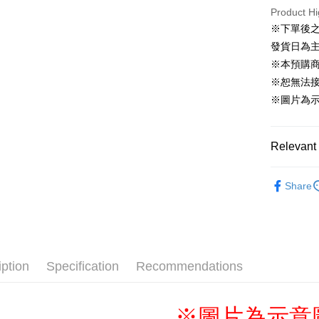
Cash on De
Product Hi
※下單後
發貨日為
Shipping
※本預購
全家取貨
※恕無法
NT$65/orde
※圖片為
付款後全
NT$65/orde
Relevant 
(不開放使
📌依動漫作品
Share
NT$9,999/
年
■生
■Living th
7-11取貨
NT$65/orde
付款後7-1
iption
Specification
Recommendations
NT$65/orde
宅配-木棉
※圖片為示意