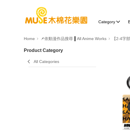
Category
B
Home
📌依動漫作品搜尋▐ All Anime Works
【2-4字
Product Category
All Categories