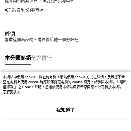
從零開始的異世界
■🇯🇵日貨專區✈
■玩具/模型/公仔/盲抽
評價
喜歡這個商品嗎？購買後給他一個好評吧
本分類熱銷
全站排行
本網站中使用 cookie，欲查詢有關本網站使用 cookie 方式之詳情，及若您不希
熱門標籤
望在電腦上使用 cookie 時應如何變更電腦的 cookie 設定，請參閱本網站「
隱私
權條款
」之 Cookie 聲明。您繼續使用本網站即表示您同意本公司得按本網站使
用條款之 Cookie 聲明使用 cookie。
了解更多 >
我知道了