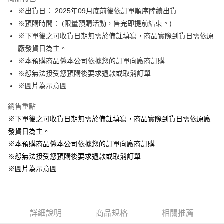
Apple Pay
※出貨日： 2025年09月底前後依訂單順序陸續出貨
※預購時間： (限量預購活動，售完即提前結束。)
悠遊付
※下單後之可收貨日期無需於備註填寫，商品實際到貨日需依原
Google Pay
廠發貨日為主。
※本預購商品係本公司依據您的訂單向廠商訂購
ATM付款
※恕無法接受您預購後要求退款或取消訂單
貨到付款
※圖片為示意圖
銷售重點
運送方式
※下單後之可收貨日期無需於備註填寫，商品實際到貨日需依原廠
全家取貨付款
發貨日為主。
每筆NT$65，滿NT$1,300(含以上)免運費
※本預購商品係本公司依據您的訂單向廠商訂購
付款後全家取貨
※恕無法接受您預購後要求退款或取消訂單
每筆NT$65，滿NT$1,300(含以上)免運費
※圖片為示意圖
(不開放使用，請勿選取）
每筆NT$9,999
詳細說明
商品規格
相關推薦
7-11取貨付款