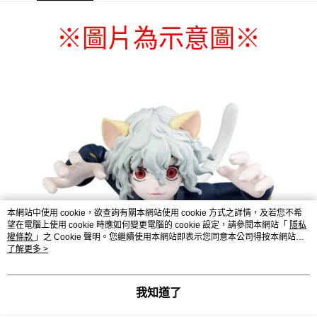
每筆NT$65，滿NT$1,300(含以上)免運費
圖片為示意圖
※
※
付款後7-11取貨
每筆NT$65，滿NT$1,300(含以上)免運費
宅配-木棉花樂園專用
每筆NT$100，滿NT$1,300(含以上)免運費
宅配-離島(澎湖/金門/馬祖)-木棉花樂園專用
每筆NT$220
黑貓宅配-貨到付款
每筆NT$150
本網站中使用 cookie，欲查詢有關本網站使用 cookie 方式之詳情，及若您不希
望在電腦上使用 cookie 時應如何變更電腦的 cookie 設定，請參閱本網站「
隱私
權條款
」之 Cookie 聲明。您繼續使用本網站即表示您同意本公司得按本網站使
用條款之 Cookie 聲明使用 cookie。
了解更多 >
我知道了