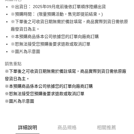
Apple Pay
※出貨日： 2025年09月底前後依訂單順序陸續出貨
※預購時間： (限量預購活動，售完即提前結束。)
悠遊付
※下單後之可收貨日期無需於備註填寫，商品實際到貨日需依原
Google Pay
廠發貨日為主。
※本預購商品係本公司依據您的訂單向廠商訂購
ATM付款
※恕無法接受您預購後要求退款或取消訂單
貨到付款
※圖片為示意圖
銷售重點
運送方式
※下單後之可收貨日期無需於備註填寫，商品實際到貨日需依原廠
全家取貨付款
發貨日為主。
每筆NT$65，滿NT$1,300(含以上)免運費
※本預購商品係本公司依據您的訂單向廠商訂購
付款後全家取貨
※恕無法接受您預購後要求退款或取消訂單
每筆NT$65，滿NT$1,300(含以上)免運費
※圖片為示意圖
(不開放使用，請勿選取）
每筆NT$9,999
詳細說明
商品規格
相關推薦
7-11取貨付款