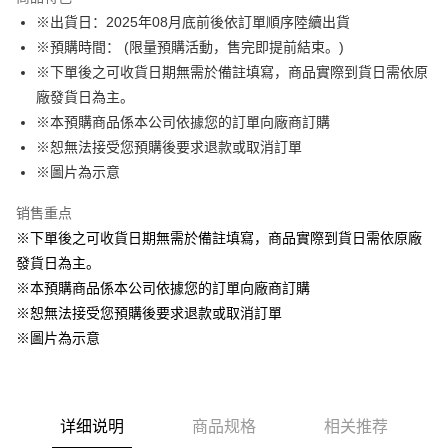
Apple Pay
※出貨日：2025年08月底前後依訂單順序陸續出貨
※預購時間： (限量預購活動，售完即提前結束。)
悠遊付
※下單後之可收貨日期無需於備註填寫，商品實際到貨日需依原
Google Pay
廠發貨日為主。
※本預購商品係本公司依據您的訂單向廠商訂購
ATM付款
※恕無法接受您預購後要求退款或取消訂單
货到付款
※圖片為示意
销售重点
运送方式
※下單後之可收貨日期無需於備註填寫，商品實際到貨日需依原廠
全家取貨付款
發貨日為主。
每笔NT$65，满NT$1,300(含以上)免运费
※本預購商品係本公司依據您的訂單向廠商訂購
付款後全家取貨
※恕無法接受您預購後要求退款或取消訂單
每笔NT$65，满NT$1,300(含以上)免运费
※圖片為示意
(不開放使用，請勿選取）
每笔NT$9,999
详细说明
商品规格
相关推荐
7-11取貨付款