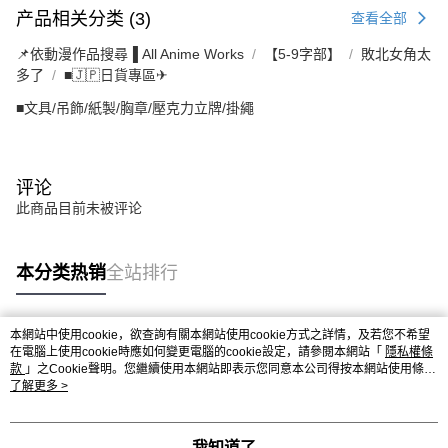
产品相关分类 (3)
查看全部
📌依動漫作品搜尋▐ All Anime Works
【5-9字部】
敗北女角太
多了
■🇯🇵日貨專區✈
■文具/吊飾/紙製/胸章/壓克力立牌/掛繩
评论
此商品目前未被评论
本分类热销
全站排行
本網站中使用cookie，欲查詢有關本網站使用cookie方式之詳情，及若您不希望
热门标签
在電腦上使用cookie時應如何變更電腦的cookie設定，請參閱本網站「
隱私權條
款
」之Cookie聲明。您繼續使用本網站即表示您同意本公司得按本網站使用條款
之Cookie聲明使用cookie。
了解更多 >
我知道了