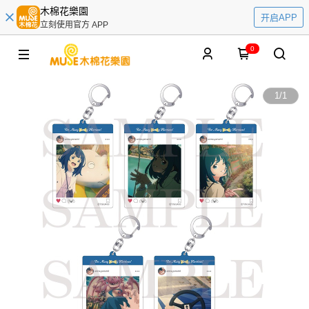
木棉花樂園
开启APP
立刻使用官方 APP
0
1
/
1