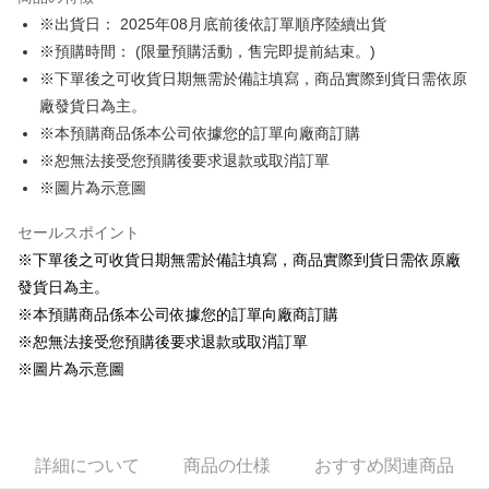
Apple Pay
※出貨日： 2025年08月底前後依訂單順序陸續出貨
※預購時間： (限量預購活動，售完即提前結束。)
Easy Wallet
※下單後之可收貨日期無需於備註填寫，商品實際到貨日需依原
Google Pay
廠發貨日為主。
※本預購商品係本公司依據您的訂單向廠商訂購
ATM払い
※恕無法接受您預購後要求退款或取消訂單
代金引換
※圖片為示意圖
配送方法
セールスポイント
※下單後之可收貨日期無需於備註填寫，商品實際到貨日需依原廠
全家取貨付款
發貨日為主。
配送毎にNT$65、NT$1,300以上で送料無料
※本預購商品係本公司依據您的訂單向廠商訂購
付款後全家取貨
※恕無法接受您預購後要求退款或取消訂單
配送毎にNT$65、NT$1,300以上で送料無料
※圖片為示意圖
(不開放使用，請勿選取）
配送毎にNT$9,999
詳細について
商品の仕様
おすすめ関連商品
7-11取貨付款