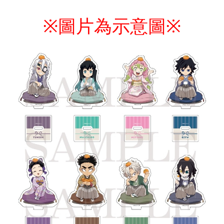
配送毎にNT$65、NT$1,300以上で送料無料
圖片為示意圖
※
※
付款後7-11取貨
配送毎にNT$65、NT$1,300以上で送料無料
宅配-木棉花樂園專用
配送毎にNT$100、NT$1,300以上で送料無料
宅配-離島(澎湖/金門/馬祖)-木棉花樂園專用
配送毎にNT$220
黑貓宅配-貨到付款
配送毎にNT$150