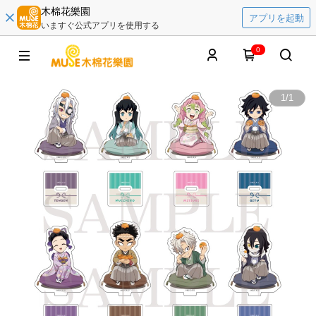
木棉花樂園
アプリを起動
いますぐ公式アプリを使用する
0
1
/
1