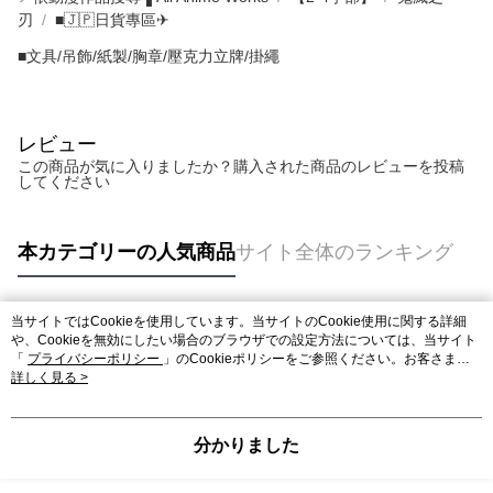
刃
■🇯🇵日貨專區✈
■文具/吊飾/紙製/胸章/壓克力立牌/掛繩
レビュー
この商品が気に入りましたか？購入された商品のレビューを投稿
してください
本カテゴリーの人気商品
サイト全体のランキング
当サイトではCookieを使用しています。当サイトのCookie使用に関する詳細
人気タグ
や、Cookieを無効にしたい場合のブラウザでの設定方法については、当サイト
「
プライバシーポリシー
」のCookieポリシーをご参照ください。お客さま
が、当サイトを引き続き使用される場合、当社がサイト利用規約のCookieポリ
詳しく見る >
シーに基づいてCookieを使用することに同意したものとみなします。
分かりました