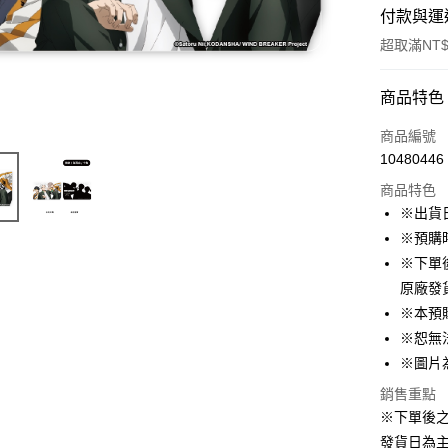
付款與運
超取滿NT$
付款方式
商品特色
信用卡一
商品編號
10480446
超商取貨
商品特色
LINE Pay
※出貨
※預購
Apple Pay
※下單
悠遊付
原廠發
※本預
Google Pa
※恕無
ATM付款
※圖片
貨到付款
銷售重點
※下單後
發貨日為