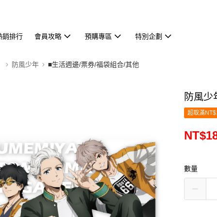
熱銷排行
會員攻略
預購專區
特別企劃
】
防風少年
■生活週邊/票券/福袋組合/其他
防風少
超取滿NT$
NT$1
數量