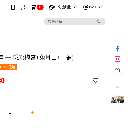
0
中文 (繁體)
TWD
年 一卡通(梅宮+兔耳山+十龜)
1,300免運
80