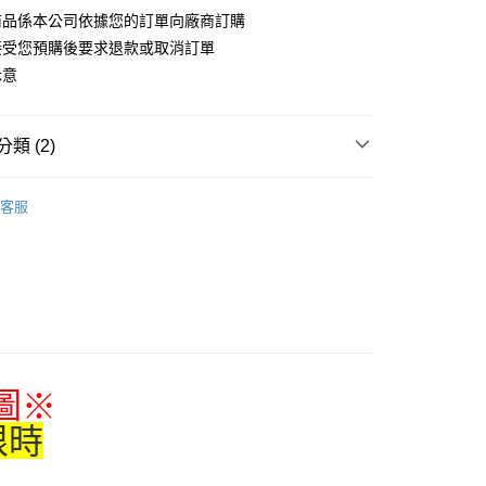
商品係本公司依據您的訂單向廠商訂購
接受您預購後要求退款或取消訂單
付款
示意
5，滿NT$1,300(含以上)免運費
家取貨
類 (2)
5，滿NT$1,300(含以上)免運費
搜尋▐ All Anime Works
【2-4字部】
防風少
用，請勿選取）
客服
活週邊/票券/福袋組合/其他
999
/其他/票券
付款
5，滿NT$1,300(含以上)免運費
1取貨
5，滿NT$1,300(含以上)免運費
圖
※
花樂園專用
00，滿NT$1,300(含以上)免運費
限時
(澎湖/金門/馬祖)-木棉花樂園專用