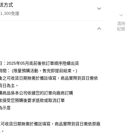
送方式
1,300免運
清除
紀錄
次付款
付款
日：2025年05月底前後依訂單順序陸續出貨
時間： (限量預購活動，售完即提前結束。)
後之可收貨日期無需於備註填寫，商品實際到貨日需依
貨日為主。
購商品係本公司依據您的訂單向廠商訂購
y
法接受您預購後要求退款或取消訂單
為示意
之可收貨日期無需於備註填寫，商品實際到貨日需依原廠
主。