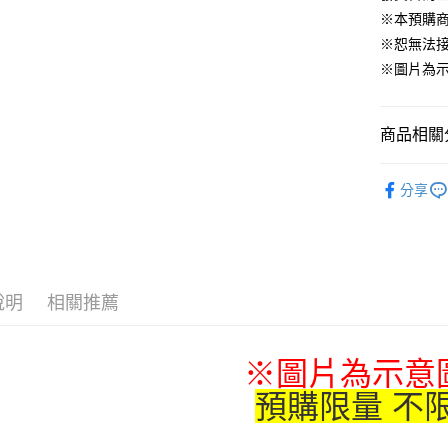
運送方式
※本預購
※恕無法
全家取貨
※圖片為
每筆NT$6
付款後全
商品相關分
每筆NT$6
📌依動漫作品
(不開放使
分享
年
■生
每筆NT$9,
■生活週邊
7-11取貨
每筆NT$6
說明
相關推薦
付款後7-1
每筆NT$6
※圖片為示意
宅配-木棉
每筆NT$1
預購限量 不
宅配-離島