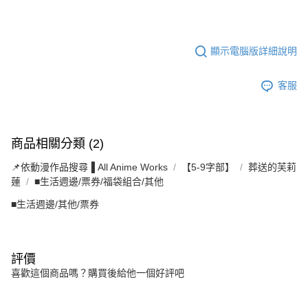
顯示電腦版詳細說明
客服
商品相關分類 (2)
📌依動漫作品搜尋▐ All Anime Works
【5-9字部】
葬送的芙莉
蓮
■生活週邊/票券/福袋組合/其他
■生活週邊/其他/票券
評價
喜歡這個商品嗎？購買後給他一個好評吧