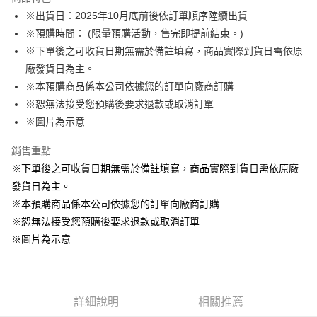
Apple Pay
※出貨日：2025年10月底前後依訂單順序陸續出貨
※預購時間： (限量預購活動，售完即提前結束。)
悠遊付
※下單後之可收貨日期無需於備註填寫，商品實際到貨日需依原
Google Pay
廠發貨日為主。
※本預購商品係本公司依據您的訂單向廠商訂購
ATM付款
※恕無法接受您預購後要求退款或取消訂單
貨到付款
※圖片為示意
銷售重點
運送方式
※下單後之可收貨日期無需於備註填寫，商品實際到貨日需依原廠
全家取貨付款
發貨日為主。
每筆NT$65，滿NT$1,300(含以上)免運費
※本預購商品係本公司依據您的訂單向廠商訂購
付款後全家取貨
※恕無法接受您預購後要求退款或取消訂單
每筆NT$65，滿NT$1,300(含以上)免運費
※圖片為示意
(不開放使用，請勿選取）
每筆NT$9,999
詳細說明
相關推薦
7-11取貨付款