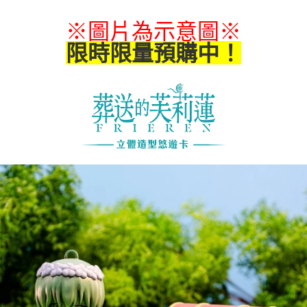
每筆NT$65，滿NT$1,300(含以上)免運費
※圖片為示意圖
※
付款後7-11取貨
限時限量預購中！
每筆NT$65，滿NT$1,300(含以上)免運費
宅配-木棉花樂園專用
每筆NT$100，滿NT$1,300(含以上)免運費
宅配-離島(澎湖/金門/馬祖)-木棉花樂園專用
每筆NT$220
黑貓宅配-貨到付款
每筆NT$150