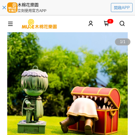
木棉花樂園
開啟APP
立刻使用官方APP
0
1
/
1