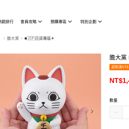
熱銷排行
會員攻略
預購專區
特別企劃
】
膽大黨
■🇯🇵日貨專區✈
膽大黨 
超取滿NT$
NT$1,
數量