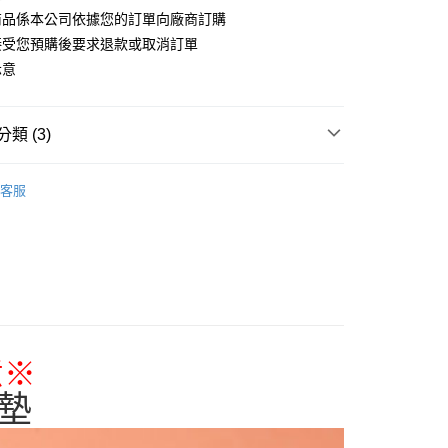
商品係本公司依據您的訂單向廠商訂購
接受您預購後要求退款或取消訂單
付款
示意
5，滿NT$1,300(含以上)免運費
家取貨
類 (3)
5，滿NT$1,300(含以上)免運費
搜尋▐ All Anime Works
【2-4字部】
膽大黨
用，請勿選取）
客服
貨專區✈
999
/公仔/盲抽
付款
專區(現貨+預購)✈
5，滿NT$1,300(含以上)免運費
1取貨
5，滿NT$1,300(含以上)免運費
意
※
花樂園專用
00，滿NT$1,300(含以上)免運費
墊
(澎湖/金門/馬祖)-木棉花樂園專用