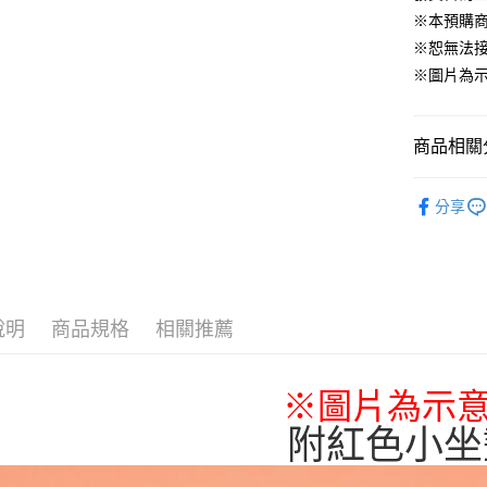
運送方式
※本預購
※恕無法
全家取貨
※圖片為
每筆NT$6
付款後全
商品相關分
每筆NT$6
📌依動漫作品
(不開放使
分享
■🇯🇵日
每筆NT$9,
■玩具/模型
7-11取貨
🇯🇵日貨
每筆NT$6
說明
商品規格
相關推薦
付款後7-1
每筆NT$6
※圖片為示
宅配-木棉
每筆NT$1
附紅色小坐
宅配-離島