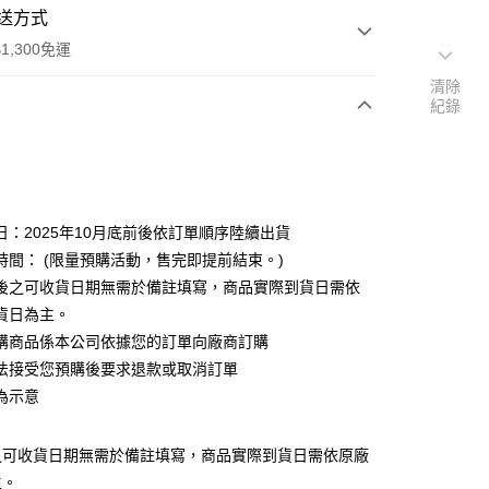
送方式
1,300免運
清除
紀錄
次付款
付款
日：2025年10月底前後依訂單順序陸續出貨
時間： (限量預購活動，售完即提前結束。)
後之可收貨日期無需於備註填寫，商品實際到貨日需依
貨日為主。
購商品係本公司依據您的訂單向廠商訂購
y
法接受您預購後要求退款或取消訂單
為示意
之可收貨日期無需於備註填寫，商品實際到貨日需依原廠
主。