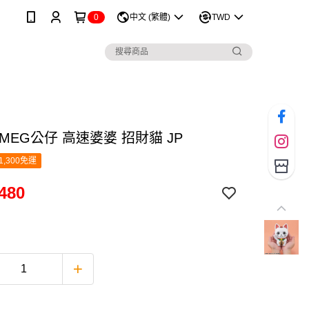
0
中文 (繁體)
TWD
MEG公仔 高速婆婆 招財貓 JP
1,300免運
480