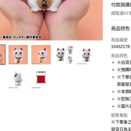
付款與運
超取滿NT$
付款方式
商品特色
信用卡一
商品編號
10452178
超商取貨
商品特色
LINE Pay
※出貨
※預購
Apple Pay
※下單
悠遊付
原廠發
※本預
Google Pa
※恕無
ATM付款
※圖片
貨到付款
銷售重點
※下單後
發貨日為