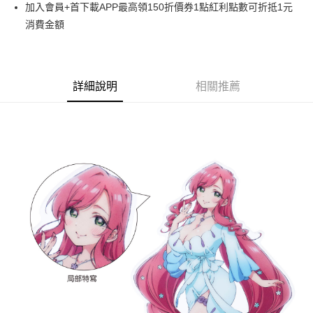
Apple Pay
加入會員+首下載APP最高領150折價券1點紅利點數可折抵1元
消費金額
悠遊付
Google Pay
ATM付款
詳細說明
相關推薦
貨到付款
運送方式
全家取貨付款
每筆NT$65，滿NT$1,300(含以上)免運費
付款後全家取貨
每筆NT$65，滿NT$1,300(含以上)免運費
(不開放使用，請勿選取）
每筆NT$9,999
7-11取貨付款