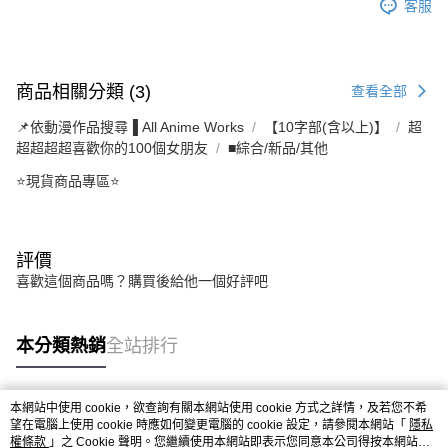
客服
商品相關分類 (3)
查看全部
📌依動漫作品搜尋▐ All Anime Works
【10字部(含以上)】
超
超超超超喜歡你的100個女朋友
■綜合/新品/其他
⭐現貨商品專區⭐
評價
喜歡這個商品嗎？購買後給他一個好評吧
本分類熱銷
全站排行
本網站中使用 cookie，欲查詢有關本網站使用 cookie 方式之詳情，及若您不希
熱門標籤
望在電腦上使用 cookie 時應如何變更電腦的 cookie 設定，請參閱本網站「
隱私
權條款
」之 Cookie 聲明。您繼續使用本網站即表示您同意本公司得按本網站使