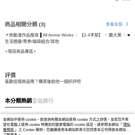
商品相關分類 (3)
查看全部
📌依動漫作品搜尋▐ All Anime Works
【2-4字部】
膽大黨
■
生活週邊/票券/福袋組合/其他
⭐現貨商品專區⭐
評價
喜歡這個商品嗎？購買後給他一個好評吧
本分類熱銷
全站排行
本網站中使用 cookie，欲查詢有關本網站使用 cookie 方式之詳情，及若您不希
熱門標籤
望在電腦上使用 cookie 時應如何變更電腦的 cookie 設定，請參閱本網站「
隱私
權條款
」之 Cookie 聲明。您繼續使用本網站即表示您同意本公司得按本網站使