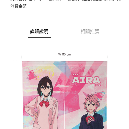
消費金額
Google Pay
ATM付款
貨到付款
詳細說明
相關推薦
運送方式
宅配-木棉花樂園專用
每筆NT$100，滿NT$1,300(含以上)免運費
宅配-離島(澎湖/金門/馬祖)-木棉花樂園專用
每筆NT$220
黑貓宅配-貨到付款
每筆NT$150