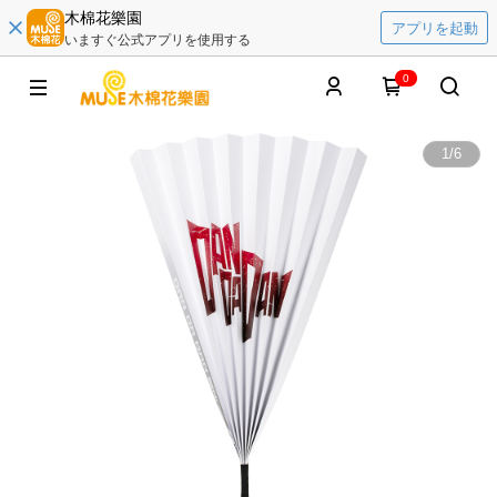
木棉花樂園
アプリを起動
いますぐ公式アプリを使用する
0
1
/
6