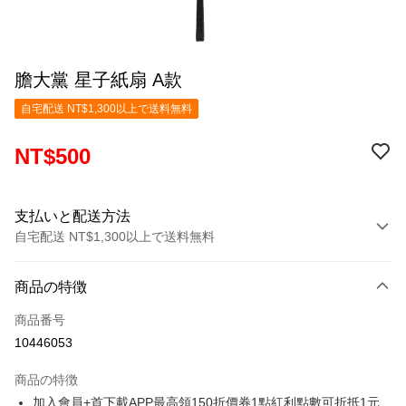
膽大黨 星子紙扇 A款
自宅配送 NT$1,300以上で送料無料
NT$500
支払いと配送方法
自宅配送 NT$1,300以上で送料無料
お支払い方法
商品の特徴
クレジットカード1回払い
商品番号
LINE Pay
10446053
Apple Pay
商品の特徴
Easy Wallet
加入會員+首下載APP最高領150折價券1點紅利點數可折抵1元