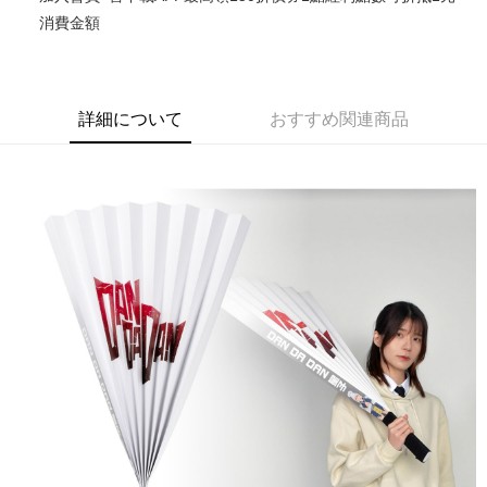
消費金額
Google Pay
ATM払い
配送方法
詳細について
おすすめ関連商品
特殊材積-宅配
配送毎にNT$100、NT$1,300以上で送料無料