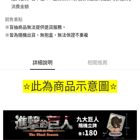
消費金額
悠遊付
銷售重點
Google Pay
※盲抽商品無法提供退貨服務。
ATM付款
※皆為隨機出貨，無抱盒，無法保證不重複
貨到付款
運送方式
詳細說明
相關推薦
全家取貨付款
每筆NT$65，滿NT$1,300(含以上)免運費
⭐此為商品示意圖⭐
付款後全家取貨
每筆NT$65，滿NT$1,300(含以上)免運費
(不開放使用，請勿選取）
每筆NT$9,999
7-11取貨付款
每筆NT$65，滿NT$1,300(含以上)免運費