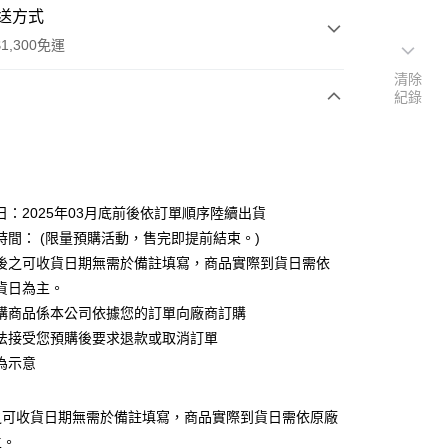
送方式
1,300免運
清除
紀錄
次付款
付款
日：2025年03月底前後依訂單順序陸續出貨
時間： (限量預購活動，售完即提前結束。)
後之可收貨日期無需於備註填寫，商品實際到貨日需依
貨日為主。
購商品係本公司依據您的訂單向廠商訂購
y
法接受您預購後要求退款或取消訂單
為示意
之可收貨日期無需於備註填寫，商品實際到貨日需依原廠
主。