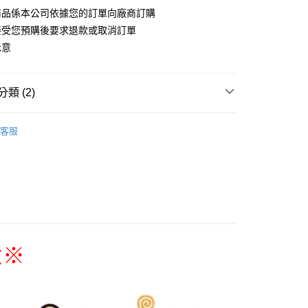
商品係本公司依據您的訂單向廠商訂購
接受您預購後要求退款或取消訂單
付款
示意
5，滿NT$1,300(含以上)免運費
家取貨
類 (2)
5，滿NT$1,300(含以上)免運費
搜尋▐ All Anime Works
【5-9字部】
葬送的芙
用，請勿選取）
客服
文具/吊飾/紙製/胸章/壓克力立牌/掛繩
999
US▐ 適用折價券專區
付款
5，滿NT$1,300(含以上)免運費
1取貨
5，滿NT$1,300(含以上)免運費
意
※
花樂園專用
00，滿NT$1,300(含以上)免運費
(澎湖/金門/馬祖)-木棉花樂園專用