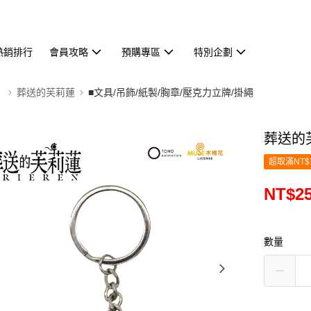
熱銷排行
會員攻略
預購專區
特別企劃
】
葬送的芙莉蓮
■文具/吊飾/紙製/胸章/壓克力立牌/掛繩
葬送的
超取滿NT$
NT$2
數量