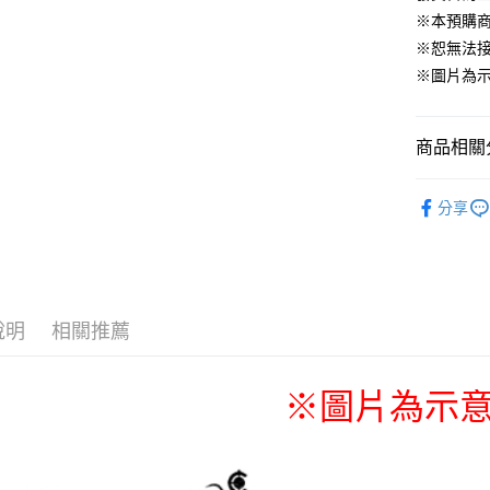
運送方式
※本預購
※恕無法
全家取貨
※圖片為
每筆NT$6
付款後全
商品相關分
每筆NT$6
📌依動漫作品
(不開放使
分享
莉蓮
■
每筆NT$9,
🏆 BON
7-11取貨
每筆NT$6
說明
相關推薦
付款後7-1
每筆NT$6
※圖片為示
宅配-木棉
每筆NT$1
宅配-離島