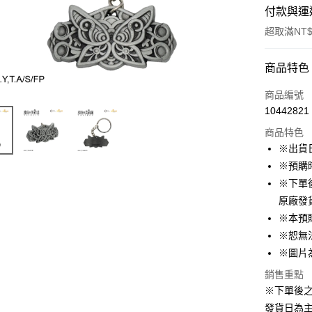
付款與運
超取滿NT$
付款方式
商品特色
信用卡一
商品編號
10442821
超商取貨
商品特色
LINE Pay
※出貨
※預購
Apple Pay
※下單
悠遊付
原廠發
※本預
Google Pa
※恕無
ATM付款
※圖片
貨到付款
銷售重點
※下單後
發貨日為