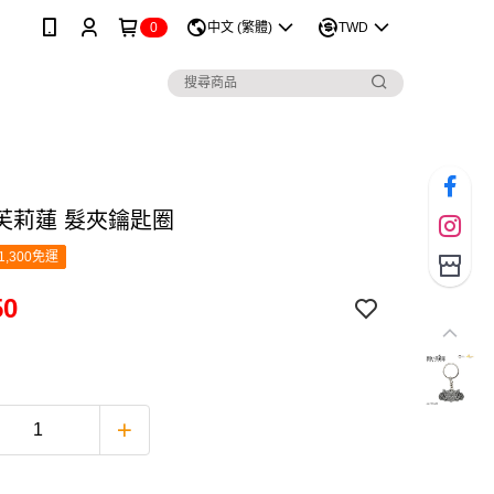
0
中文 (繁體)
TWD
芙莉蓮 髮夾鑰匙圈
1,300免運
50