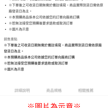
※下單後之可收貨日期無需於備註填寫，商品實際到貨日需依原
悠遊付
廠發貨日為主。
Google Pay
※本預購商品係本公司依據您的訂單向廠商訂購
※恕無法接受您預購後要求退款或取消訂單
ATM付款
※圖片為示意
貨到付款
銷售重點
※下單後之可收貨日期無需於備註填寫，商品實際到貨日需依原廠
運送方式
發貨日為主。
全家取貨付款
※本預購商品係本公司依據您的訂單向廠商訂購
每筆NT$65，滿NT$1,300(含以上)免運費
※恕無法接受您預購後要求退款或取消訂單
付款後全家取貨
※圖片為示意
每筆NT$65，滿NT$1,300(含以上)免運費
(不開放使用，請勿選取）
詳細說明
商品規格
相關推薦
每筆NT$9,999
7-11取貨付款
※圖片為示意
※
每筆NT$65，滿NT$1,300(含以上)免運費