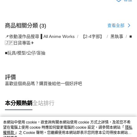
商品相關分類 (3)
查看全部
📌依動漫作品搜尋▐ All Anime Works
【2-4字部】
黑執事
■
🇯🇵日貨專區✈
■玩具/模型/公仔/盲抽
評價
喜歡這個商品嗎？購買後給他一個好評吧
本分類熱銷
全站排行
本網站中使用 cookie，欲查詢有關本網站使用 cookie 方式之詳情，及若您不希
熱門標籤
望在電腦上使用 cookie 時應如何變更電腦的 cookie 設定，請參閱本網站「
隱私
權條款
」之 Cookie 聲明。您繼續使用本網站即表示您同意本公司得按本網站使