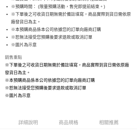
※預購時間： (限量預購活動，售完即提前結束。)
悠遊付
※下單後之可收貨日期無需於備註填寫，商品實際到貨日需依原
Google Pay
廠發貨日為主。
※本預購商品係本公司依據您的訂單向廠商訂購
ATM付款
※恕無法接受您預購後要求退款或取消訂單
貨到付款
※圖片為示意
銷售重點
運送方式
※下單後之可收貨日期無需於備註填寫，商品實際到貨日需依原廠
全家取貨付款
發貨日為主。
每筆NT$65，滿NT$1,300(含以上)免運費
※本預購商品係本公司依據您的訂單向廠商訂購
付款後全家取貨
※恕無法接受您預購後要求退款或取消訂單
每筆NT$65，滿NT$1,300(含以上)免運費
※圖片為示意
(不開放使用，請勿選取）
每筆NT$9,999
詳細說明
商品規格
相關推薦
7-11取貨付款
每筆NT$65，滿NT$1,300(含以上)免運費