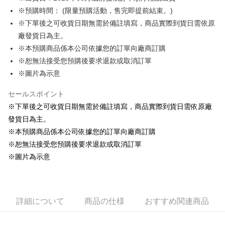
※預購時間： (限量預購活動，售完即提前結束。)
Easy Wallet
※下單後之可收貨日期無需於備註填寫，商品實際到貨日需依原
Google Pay
廠發貨日為主。
※本預購商品係本公司依據您的訂單向廠商訂購
ATM払い
※恕無法接受您預購後要求退款或取消訂單
代金引換
※圖片為示意
配送方法
セールスポイント
※下單後之可收貨日期無需於備註填寫，商品實際到貨日需依原廠
全家取貨付款
發貨日為主。
配送毎にNT$65、NT$1,300以上で送料無料
※本預購商品係本公司依據您的訂單向廠商訂購
付款後全家取貨
※恕無法接受您預購後要求退款或取消訂單
配送毎にNT$65、NT$1,300以上で送料無料
※圖片為示意
(不開放使用，請勿選取）
配送毎にNT$9,999
詳細について
商品の仕様
おすすめ関連商品
7-11取貨付款
配送毎にNT$65、NT$1,300以上で送料無料