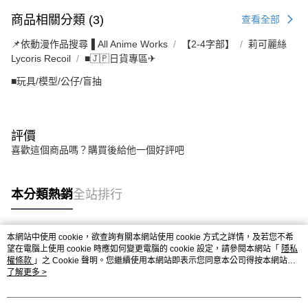
商品相關分類 (3)
查看全部
📌依動漫作品搜尋▐ All Anime Works
【2-4字部】
莉可麗絲
Lycoris Recoil
■🇯🇵日貨專區✈
■玩具/模型/公仔/盲抽
評價
喜歡這個商品嗎？購買後給他一個好評吧
本分類熱銷
全站排行
本網站中使用 cookie，欲查詢有關本網站使用 cookie 方式之詳情，及若您不希
熱門標籤
望在電腦上使用 cookie 時應如何變更電腦的 cookie 設定，請參閱本網站「
隱私
權條款
」之 Cookie 聲明。您繼續使用本網站即表示您同意本公司得按本網站使
用條款之 Cookie 聲明使用 cookie。
了解更多 >