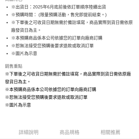
Apple Pay
※出貨日：2025年6月底前後依訂單順序陸續出貨
※預購時間： (限量預購活動，售完即提前結束。)
悠遊付
※下單後之可收貨日期無需於備註填寫，商品實際到貨日需依原
Google Pay
廠發貨日為主。
※本預購商品係本公司依據您的訂單向廠商訂購
ATM付款
※恕無法接受您預購後要求退款或取消訂單
貨到付款
※圖片為示意
銷售重點
運送方式
※下單後之可收貨日期無需於備註填寫，商品實際到貨日需依原廠
全家取貨付款
發貨日為主。
每筆NT$65，滿NT$1,300(含以上)免運費
※本預購商品係本公司依據您的訂單向廠商訂購
付款後全家取貨
※恕無法接受您預購後要求退款或取消訂單
每筆NT$65，滿NT$1,300(含以上)免運費
※圖片為示意
(不開放使用，請勿選取）
每筆NT$9,999
詳細說明
商品規格
相關推薦
7-11取貨付款