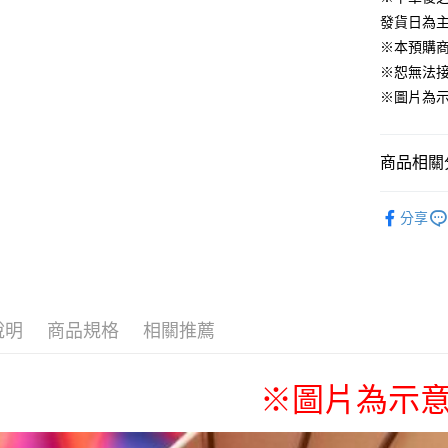
發貨日為
運送方式
※本預購
※恕無法
全家取貨
※圖片為
每筆NT$6
付款後全
商品相關分
每筆NT$6
📌依動漫作品
(不開放使
分享
Lycoris Re
每筆NT$9,
■玩具/模型
7-11取貨
🇯🇵日貨
每筆NT$6
說明
商品規格
相關推薦
付款後7-1
每筆NT$6
※圖片為示
宅配-木棉
每筆NT$1