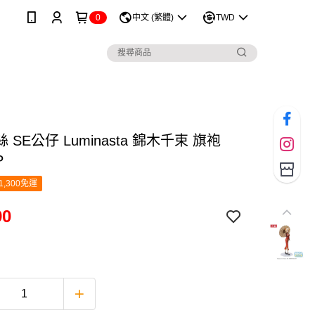
0
中文 (繁體)
TWD
 SE公仔 Luminasta 錦木千束 旗袍
P
1,300免運
90