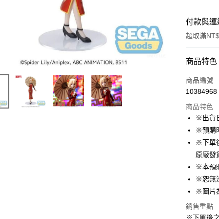
付款與運
超取滿NT$
付款方式
商品特色
信用卡一
商品編號
10384968
超商取貨
商品特色
LINE Pay
※出貨
※預購
Apple Pay
※下單
悠遊付
原廠發
※本預
Google Pa
※恕無
ATM付款
※圖片
貨到付款
銷售重點
※下單後