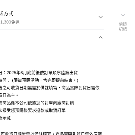
送方式
1,300免運
清除
紀錄
次付款
付款
日：2025年6月底前後依訂單順序陸續出貨
時間： (限量預購活動，售完即提前結束。)
後之可收貨日期無需於備註填寫，商品實際到貨日需依
貨日為主。
購商品係本公司依據您的訂單向廠商訂購
y
法接受您預購後要求退款或取消訂單
為示意
之可收貨日期無需於備註填寫，商品實際到貨日需依原廠