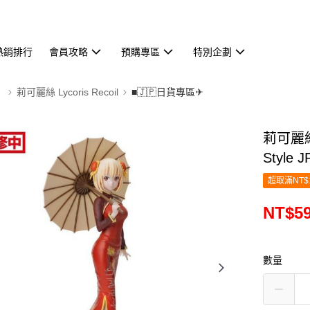
熱銷排行
會員攻略
預購專區
特別企劃
】
莉可麗絲 Lycoris Recoil
■🇯🇵日貨專區✈
莉可麗絲
Style J
超取滿NT$
NT$5
數量