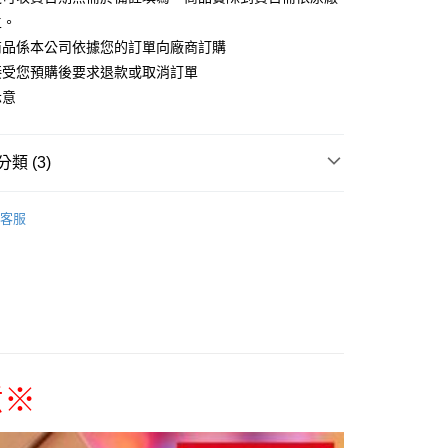
主。
商品係本公司依據您的訂單向廠商訂購
接受您預購後要求退款或取消訂單
付款
示意
5，滿NT$1,300(含以上)免運費
家取貨
類 (3)
5，滿NT$1,300(含以上)免運費
搜尋▐ All Anime Works
【2-4字部】
莉可麗絲
用，請勿選取）
客服
coil
■🇯🇵日貨專區✈
999
/公仔/盲抽
付款
專區(現貨+預購)✈
5，滿NT$1,300(含以上)免運費
1取貨
5，滿NT$1,300(含以上)免運費
意
※
花樂園專用
00，滿NT$1,300(含以上)免運費