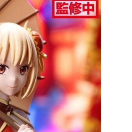
(澎湖/金門/馬祖)-木棉花樂園專用
20
貨到付款
50