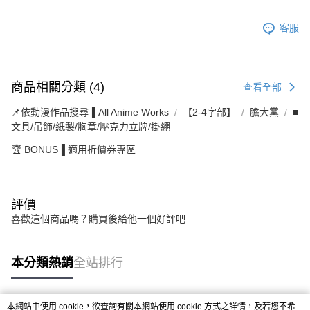
客服
商品相關分類 (4)
查看全部
📌依動漫作品搜尋▐ All Anime Works
【2-4字部】
膽大黨
■
文具/吊飾/紙製/胸章/壓克力立牌/掛繩
🏆 BONUS▐ 適用折價券專區
評價
喜歡這個商品嗎？購買後給他一個好評吧
本分類熱銷
全站排行
本網站中使用 cookie，欲查詢有關本網站使用 cookie 方式之詳情，及若您不希