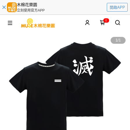
木棉花樂園
開啟APP
立刻使用官方APP
0
1
/
1