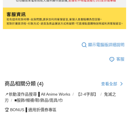
顯示電腦版詳細說明
客服
商品相關分類 (4)
查看全部
📌依動漫作品搜尋▐ All Anime Works
【2-4字部】
鬼滅之
刃
■服飾/帽襪/鞋/飾品/雨具/巾
🏆 BONUS▐ 適用折價券專區