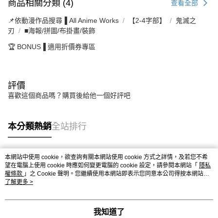
商品相關分類 (4)
查看全部
📌依動漫作品搜尋▐ All Anime Works
【2-4字部】
鬼滅之
刃
■海報/拼圖/布掛畫/裝飾
🏆 BONUS▐ 適用折價券專區
評價
喜歡這個商品嗎？購買後給他一個好評吧
本分類熱銷
全站排行
本網站中使用 cookie，欲查詢有關本網站使用 cookie 方式之詳情，及若您不希
熱門標籤
望在電腦上使用 cookie 時應如何變更電腦的 cookie 設定，請參閱本網站「
隱私
權條款
」之 Cookie 聲明。您繼續使用本網站即表示您同意本公司得按本網站使
用條款之 Cookie 聲明使用 cookie。
了解更多 >
我知道了