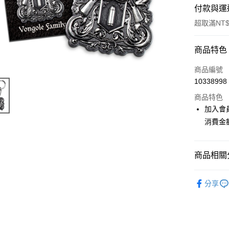
付款與運
超取滿NT$
付款方式
商品特色
信用卡一
商品編號
10338998
超商取貨
商品特色
LINE Pay
加入會
消費金
Apple Pay
悠遊付
商品相關分
Google Pa
📌依動漫作品
ATM付款
分享
師
■文
貨到付款
■文具/吊
⭐現貨商品