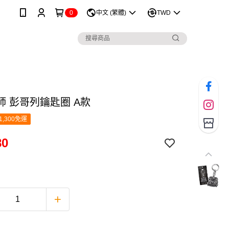
0
中文 (繁體)
TWD
師 彭哥列鑰匙圈 A款
1,300免運
80