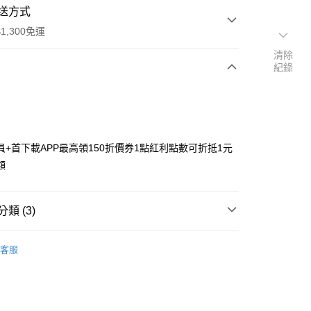
送方式
1,300免運
清除
紀錄
次付款
付款
員+首下載APP最高領150折價券1點紅利點數可折抵1元
額
類 (3)
y
搜尋▐ All Anime Works
【2-4字部】
家庭教
客服
具/吊飾/紙製/胸章/壓克力立牌/掛繩
飾/紙製/胸章/壓克力立牌/掛繩
專區⭐