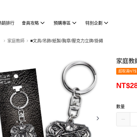
熱銷排行
會員攻略
預購專區
特別企劃
】
家庭教師
■文具/吊飾/紙製/胸章/壓克力立牌/掛繩
家庭教
超取滿NT$
NT$2
數量