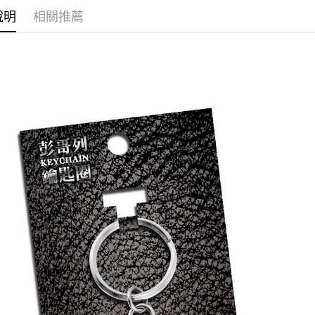
運送方式
說明
相關推薦
全家取貨
每筆NT$6
付款後全
每筆NT$6
(不開放使
每筆NT$9,
7-11取貨
每筆NT$6
付款後7-1
每筆NT$6
宅配-木棉
每筆NT$1
宅配-離島