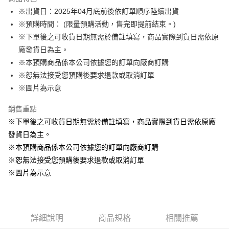
Apple Pay
※出貨日：2025年04月底前後依訂單順序陸續出貨
※預購時間： (限量預購活動，售完即提前結束。)
悠遊付
※下單後之可收貨日期無需於備註填寫，商品實際到貨日需依原
Google Pay
廠發貨日為主。
※本預購商品係本公司依據您的訂單向廠商訂購
ATM付款
※恕無法接受您預購後要求退款或取消訂單
貨到付款
※圖片為示意
銷售重點
運送方式
※下單後之可收貨日期無需於備註填寫，商品實際到貨日需依原廠
全家取貨付款
發貨日為主。
每筆NT$65，滿NT$1,300(含以上)免運費
※本預購商品係本公司依據您的訂單向廠商訂購
付款後全家取貨
※恕無法接受您預購後要求退款或取消訂單
每筆NT$65，滿NT$1,300(含以上)免運費
※圖片為示意
(不開放使用，請勿選取）
每筆NT$9,999
詳細說明
商品規格
相關推薦
7-11取貨付款