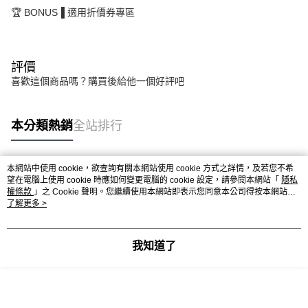
🏆 BONUS▐ 適用折價券專區
評價
喜歡這個商品嗎？購買後給他一個好評吧
本分類熱銷
全站排行
本網站中使用 cookie，欲查詢有關本網站使用 cookie 方式之詳情，及若您不希
熱門標籤
望在電腦上使用 cookie 時應如何變更電腦的 cookie 設定，請參閱本網站「
隱私
權條款
」之 Cookie 聲明。您繼續使用本網站即表示您同意本公司得按本網站使
用條款之 Cookie 聲明使用 cookie。
了解更多 >
我知道了