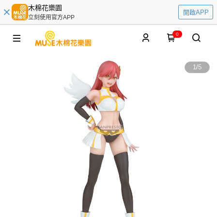
木棉花樂園
開啟APP
立刻使用官方APP
0
1
/
5