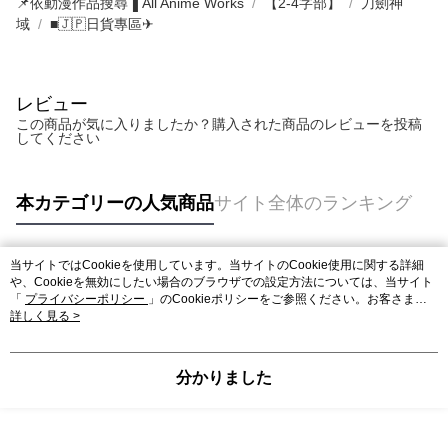
📌依動漫作品搜尋▐ All Anime Works
【2-4字部】
刀劍神
域
■🇯🇵日貨專區✈
レビュー
この商品が気に入りましたか？購入された商品のレビューを投稿
してください
本カテゴリーの人気商品
サイト全体のランキング
当サイトではCookieを使用しています。当サイトのCookie使用に関する詳細
人気タグ
や、Cookieを無効にしたい場合のブラウザでの設定方法については、当サイト
「
プライバシーポリシー
」のCookieポリシーをご参照ください。お客さま
が、当サイトを引き続き使用される場合、当社がサイト利用規約のCookieポリ
詳しく見る >
シーに基づいてCookieを使用することに同意したものとみなします。
分かりました