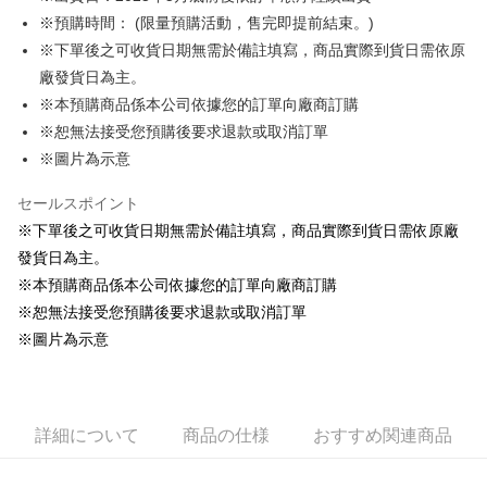
※預購時間： (限量預購活動，售完即提前結束。)
Easy Wallet
※下單後之可收貨日期無需於備註填寫，商品實際到貨日需依原
Google Pay
廠發貨日為主。
※本預購商品係本公司依據您的訂單向廠商訂購
ATM払い
※恕無法接受您預購後要求退款或取消訂單
代金引換
※圖片為示意
配送方法
セールスポイント
※下單後之可收貨日期無需於備註填寫，商品實際到貨日需依原廠
全家取貨付款
發貨日為主。
配送毎にNT$65、NT$1,300以上で送料無料
※本預購商品係本公司依據您的訂單向廠商訂購
付款後全家取貨
※恕無法接受您預購後要求退款或取消訂單
配送毎にNT$65、NT$1,300以上で送料無料
※圖片為示意
(不開放使用，請勿選取）
配送毎にNT$9,999
詳細について
商品の仕様
おすすめ関連商品
7-11取貨付款
配送毎にNT$65、NT$1,300以上で送料無料