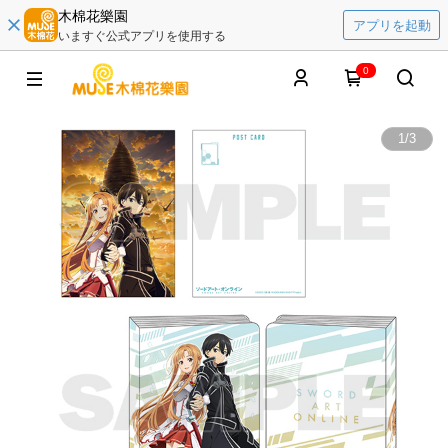
木棉花樂園
アプリを起動
いますぐ公式アプリを使用する
0
1
/
3