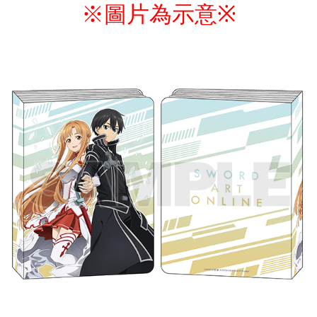
※圖片為示意
※
付款後7-11取貨
配送毎にNT$65、NT$1,300以上で送料無料
宅配-木棉花樂園專用
配送毎にNT$100、NT$1,300以上で送料無料
宅配-離島(澎湖/金門/馬祖)-木棉花樂園專用
配送毎にNT$220
黑貓宅配-貨到付款
配送毎にNT$150