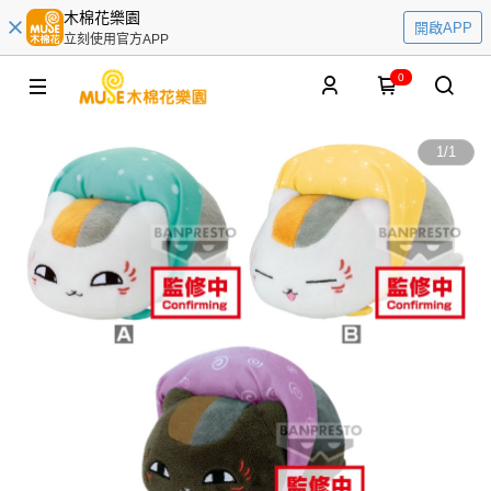
木棉花樂園
開啟APP
立刻使用官方APP
0
1
/
1