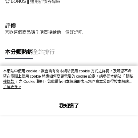
🏆 BONUS▐ 適用折價券專區
評價
喜歡這個商品嗎？購買後給他一個好評吧
本分類熱銷
全站排行
本網站中使用 cookie，欲查詢有關本網站使用 cookie 方式之詳情，及若您不希
熱門標籤
望在電腦上使用 cookie 時應如何變更電腦的 cookie 設定，請參閱本網站「
隱私
權條款
」之 Cookie 聲明。您繼續使用本網站即表示您同意本公司得按本網站使
用條款之 Cookie 聲明使用 cookie。
了解更多 >
我知道了