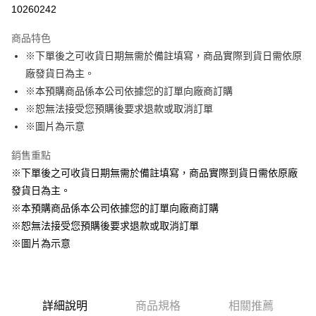
超商取貨付款
10260242
LINE Pay
商品特色
Apple Pay
※下單後之可收貨日期無需於備註填寫，商品實際到貨日需依原
廠發貨日為主。
悠遊付
※本預購商品係本公司依據您的訂單向廠商訂購
Google Pay
※恕無法接受您預購後要求退款或取消訂單
※圖片為示意
ATM付款
銷售重點
貨到付款
※下單後之可收貨日期無需於備註填寫，商品實際到貨日需依原廠
發貨日為主。
運送方式
※本預購商品係本公司依據您的訂單向廠商訂購
全家取貨付款
※恕無法接受您預購後要求退款或取消訂單
每筆NT$65，滿NT$1,300(含以上)免運費
※圖片為示意
付款後全家取貨
每筆NT$65，滿NT$1,300(含以上)免運費
(不開放使用，請勿選取）
詳細說明
商品規格
相關推薦