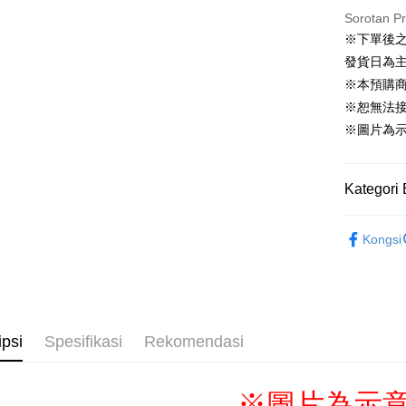
Sorotan P
Pemindah
※下單後
Tunai sem
發貨日為
※本預購
※恕無法
Pilihan 
※圖片為
全家取貨
NT$65/pes
Kategori 
NT$1,300 
📌依動漫作品
付款後全
Kongsi
帳
■絨毛
NT$65/pes
🏆 BON
NT$1,300 
(不開放使
NT$9,999
ipsi
Spesifikasi
Rekomendasi
7-11取貨
NT$65/pes
※圖片為示