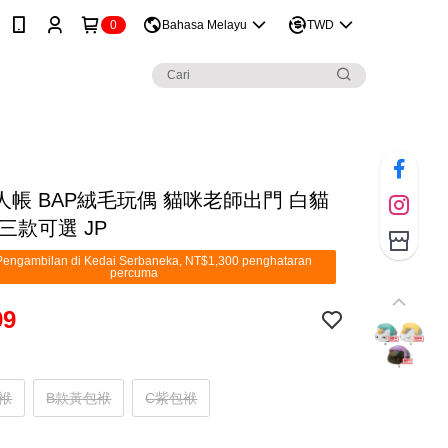
0
Bahasa Melayu
TWD
人帳 BAP絨毛玩偶 貓咪老師出門 白貓
三款可選 JP
engambilan di Kedai Serbaneka, NT$1,300 penghataran
percuma
99
袱
B款黃包袱
C紫包袱