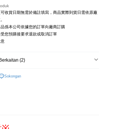
roduk
an ATM
之可收貨日期無需於備註填寫，商品實際到貨日需依原廠
asa Penghantaran
主。
商品係本公司依據您的訂單向廠商訂購
接受您預購後要求退款或取消訂單
Penghantaran
示意
付款
anan | Penghantaran percuma untuk pesanan
Berkaitan (2)
atau lebih
搜尋▐ All Anime Works
【5-9字部】
夏目友人
家取貨
Sokongan
/玩偶/抱枕
anan | Penghantaran percuma untuk pesanan
US▐ 適用折價券專區
atau lebih
用，請勿選取）
/pesanan
付款
anan | Penghantaran percuma untuk pesanan
意
※