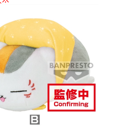
atau lebih
1取貨
anan | Penghantaran percuma untuk pesanan
atau lebih
花樂園專用
sanan | Penghantaran percuma untuk pesanan
atau lebih
(澎湖/金門/馬祖)-木棉花樂園專用
esanan
貨到付款
esanan