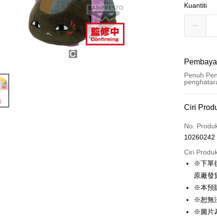
Kuantiti
Pembaya
Penuh Pen
penghatar
Kaedah 
Ciri Prod
Kad Kredi
No. Produ
10260242
Pengambil
Ciri Produ
LINE Pay
※下單
原廠發
Apple Pay
※本預
Easy Walle
※恕無
※圖片
Google Pa