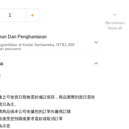
Bersihkan
Sejarah
ran Dan Penghantaran
gambilan di Kedai Serbaneka, NT$1,300
an percuma
Pembayaran
uk
t (Bayaran Penuh)
k
an di Kedai Serbaneka
k
後之可收貨日期無需於備註填寫，商品實際到貨日需依
貨日為主。
購商品係本公司依據您的訂單向廠商訂購
t
法接受您預購後要求退款或取消訂單
為示意
y