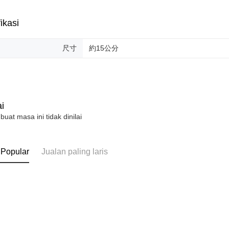
ikasi
尺寸
約15公分
i
 buat masa ini tidak dinilai
 Popular
Jualan paling laris