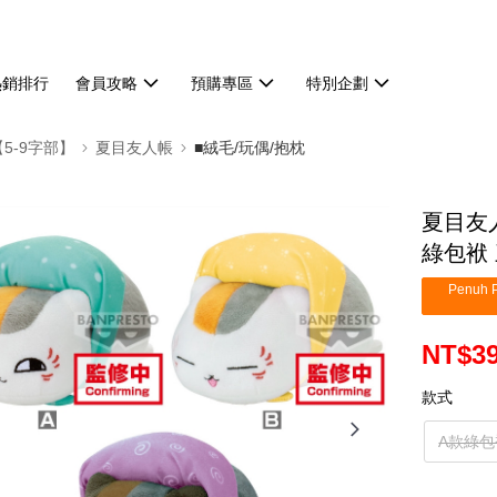
熱銷排行
會員攻略
預購專區
特別企劃
【5-9字部】
夏目友人帳
■絨毛/玩偶/抱枕
夏目友
綠包袱 
Penuh P
NT$3
款式
A款綠包