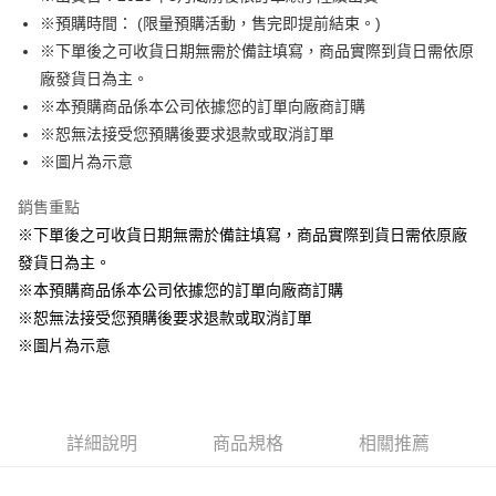
※預購時間： (限量預購活動，售完即提前結束。)
悠遊付
※下單後之可收貨日期無需於備註填寫，商品實際到貨日需依原
Google Pay
廠發貨日為主。
※本預購商品係本公司依據您的訂單向廠商訂購
ATM付款
※恕無法接受您預購後要求退款或取消訂單
貨到付款
※圖片為示意
銷售重點
運送方式
※下單後之可收貨日期無需於備註填寫，商品實際到貨日需依原廠
全家取貨付款
發貨日為主。
每筆NT$65，滿NT$1,300(含以上)免運費
※本預購商品係本公司依據您的訂單向廠商訂購
付款後全家取貨
※恕無法接受您預購後要求退款或取消訂單
每筆NT$65，滿NT$1,300(含以上)免運費
※圖片為示意
(不開放使用，請勿選取）
每筆NT$9,999
詳細說明
商品規格
相關推薦
7-11取貨付款
每筆NT$65，滿NT$1,300(含以上)免運費