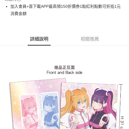
Apple Pay
加入會員+首下載APP最高領150折價券1點紅利點數可折抵1元
消費金額
悠遊付
Google Pay
ATM付款
詳細說明
相關推薦
貨到付款
運送方式
全家取貨付款
每筆NT$65，滿NT$1,300(含以上)免運費
付款後全家取貨
每筆NT$65，滿NT$1,300(含以上)免運費
(不開放使用，請勿選取）
每筆NT$9,999
7-11取貨付款