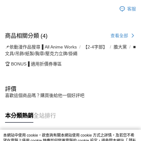
客服
商品相關分類 (4)
查看全部
📌依動漫作品搜尋▐ All Anime Works
【2-4字部】
膽大黨
■
文具/吊飾/紙製/胸章/壓克力立牌/掛繩
🏆 BONUS▐ 適用折價券專區
評價
喜歡這個商品嗎？購買後給他一個好評吧
本分類熱銷
全站排行
本網站中使用 cookie，欲查詢有關本網站使用 cookie 方式之詳情，及若您不希
熱門標籤
望在電腦上使用 cookie 時應如何變更電腦的 cookie 設定，請參閱本網站「
隱私