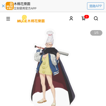
木棉花樂園
開啟APP
立刻使用官方APP
0
1
/
5