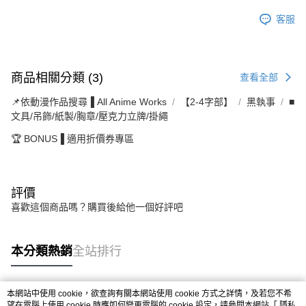
客服
商品相關分類 (3)
查看全部
📌依動漫作品搜尋▐ All Anime Works
【2-4字部】
黑執事
■
文具/吊飾/紙製/胸章/壓克力立牌/掛繩
🏆 BONUS▐ 適用折價券專區
評價
喜歡這個商品嗎？購買後給他一個好評吧
本分類熱銷
全站排行
本網站中使用 cookie，欲查詢有關本網站使用 cookie 方式之詳情，及若您不希
熱門標籤
望在電腦上使用 cookie 時應如何變更電腦的 cookie 設定，請參閱本網站「
隱私