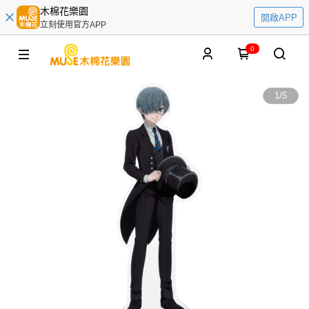
木棉花樂園
開啟APP
立刻使用官方APP
0
1
/
5