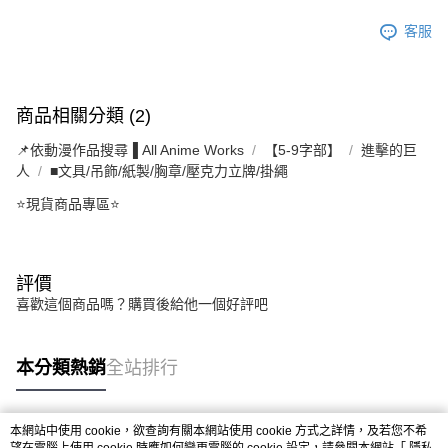
客服
商品相關分類 (2)
📌依動漫作品搜尋▐ All Anime Works
【5-9字部】
進擊的巨
人
■文具/吊飾/紙製/胸章/壓克力立牌/掛繩
⭐現貨商品專區⭐
評價
喜歡這個商品嗎？購買後給他一個好評吧
本分類熱銷
全站排行
本網站中使用 cookie，欲查詢有關本網站使用 cookie 方式之詳情，及若您不希
熱門標籤