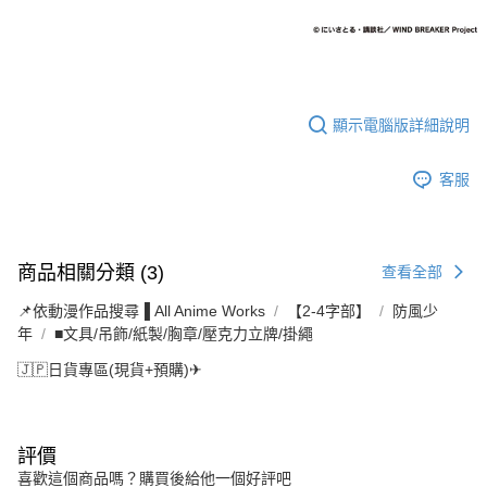
顯示電腦版詳細說明
客服
商品相關分類 (3)
查看全部
📌依動漫作品搜尋▐ All Anime Works
【2-4字部】
防風少
年
■文具/吊飾/紙製/胸章/壓克力立牌/掛繩
🇯🇵日貨專區(現貨+預購)✈
評價
喜歡這個商品嗎？購買後給他一個好評吧