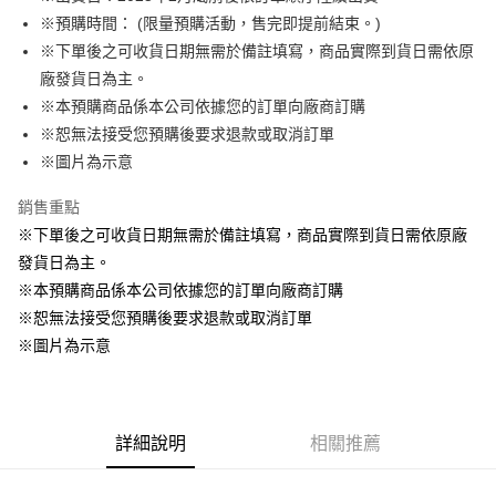
※預購時間： (限量預購活動，售完即提前結束。)
悠遊付
※下單後之可收貨日期無需於備註填寫，商品實際到貨日需依原
Google Pay
廠發貨日為主。
※本預購商品係本公司依據您的訂單向廠商訂購
ATM付款
※恕無法接受您預購後要求退款或取消訂單
貨到付款
※圖片為示意
銷售重點
運送方式
※下單後之可收貨日期無需於備註填寫，商品實際到貨日需依原廠
全家取貨付款
發貨日為主。
每筆NT$65，滿NT$1,300(含以上)免運費
※本預購商品係本公司依據您的訂單向廠商訂購
付款後全家取貨
※恕無法接受您預購後要求退款或取消訂單
每筆NT$65，滿NT$1,300(含以上)免運費
※圖片為示意
(不開放使用，請勿選取）
每筆NT$9,999
詳細說明
相關推薦
7-11取貨付款
每筆NT$65，滿NT$1,300(含以上)免運費