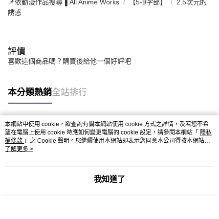
📌依動漫作品搜尋▐ All Anime Works
【5-9字部】
2.5次元的
誘惑
評價
喜歡這個商品嗎？購買後給他一個好評吧
本分類熱銷
全站排行
本網站中使用 cookie，欲查詢有關本網站使用 cookie 方式之詳情，及若您不希
熱門標籤
望在電腦上使用 cookie 時應如何變更電腦的 cookie 設定，請參閱本網站「
隱私
權條款
」之 Cookie 聲明。您繼續使用本網站即表示您同意本公司得按本網站使
用條款之 Cookie 聲明使用 cookie。
了解更多 >
我知道了