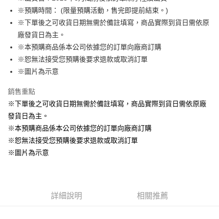
※預購時間： (限量預購活動，售完即提前結束。)
悠遊付
※下單後之可收貨日期無需於備註填寫，商品實際到貨日需依原
Google Pay
廠發貨日為主。
※本預購商品係本公司依據您的訂單向廠商訂購
ATM付款
※恕無法接受您預購後要求退款或取消訂單
貨到付款
※圖片為示意
銷售重點
運送方式
※下單後之可收貨日期無需於備註填寫，商品實際到貨日需依原廠
全家取貨付款
發貨日為主。
每筆NT$65，滿NT$1,300(含以上)免運費
※本預購商品係本公司依據您的訂單向廠商訂購
付款後全家取貨
※恕無法接受您預購後要求退款或取消訂單
每筆NT$65，滿NT$1,300(含以上)免運費
※圖片為示意
(不開放使用，請勿選取）
每筆NT$9,999
詳細說明
相關推薦
7-11取貨付款
每筆NT$65，滿NT$1,300(含以上)免運費