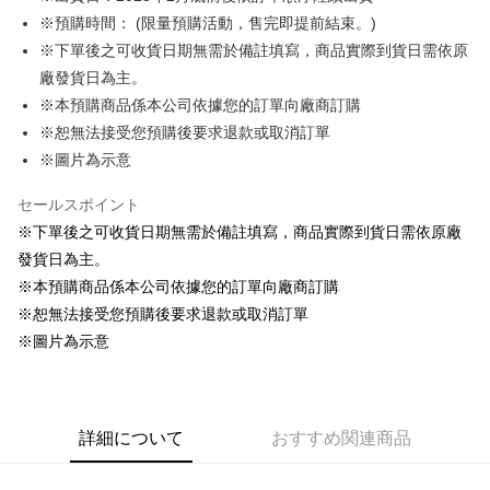
※預購時間： (限量預購活動，售完即提前結束。)
Easy Wallet
※下單後之可收貨日期無需於備註填寫，商品實際到貨日需依原
Google Pay
廠發貨日為主。
※本預購商品係本公司依據您的訂單向廠商訂購
ATM払い
※恕無法接受您預購後要求退款或取消訂單
代金引換
※圖片為示意
配送方法
セールスポイント
※下單後之可收貨日期無需於備註填寫，商品實際到貨日需依原廠
全家取貨付款
發貨日為主。
配送毎にNT$65、NT$1,300以上で送料無料
※本預購商品係本公司依據您的訂單向廠商訂購
福袋專用-全家取貨付款
※恕無法接受您預購後要求退款或取消訂單
配送毎にNT$65
※圖片為示意
付款後全家取貨
配送毎にNT$65、NT$1,300以上で送料無料
詳細について
おすすめ関連商品
(不開放使用，請勿選取）
配送毎にNT$9,999