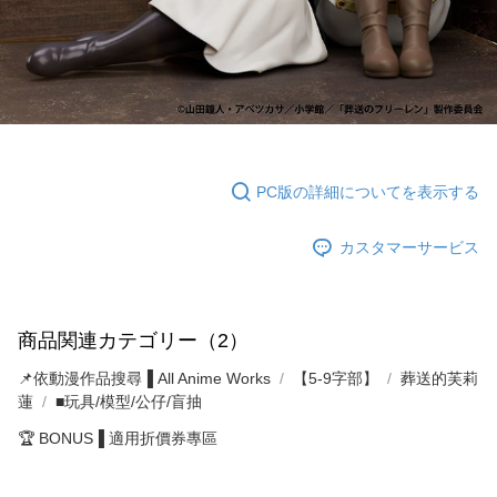
PC版の詳細についてを表示する
カスタマーサービス
商品関連カテゴリー（2）
📌依動漫作品搜尋▐ All Anime Works
【5-9字部】
葬送的芙莉
蓮
■玩具/模型/公仔/盲抽
🏆 BONUS▐ 適用折價券專區