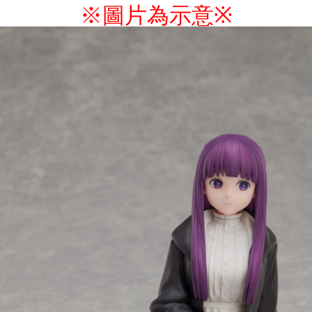
※圖片為示意
※
7-11取貨付款
配送毎にNT$65、NT$1,300以上で送料無料
福袋專用-7-11取貨付款
配送毎にNT$65
付款後7-11取貨
配送毎にNT$65、NT$1,300以上で送料無料
宅配-木棉花樂園專用
配送毎にNT$100、NT$1,300以上で送料無料
宅配-離島(澎湖/金門/馬祖)-木棉花樂園專用
配送毎にNT$220
黑貓宅配-貨到付款
配送毎にNT$150