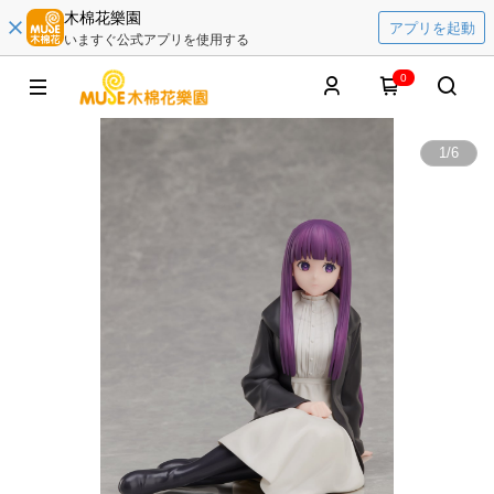
木棉花樂園
アプリを起動
いますぐ公式アプリを使用する
0
1
/
6