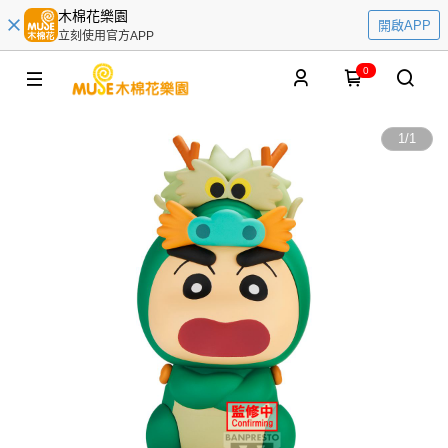
木棉花樂園
開啟APP
立刻使用官方APP
0
1
/
1