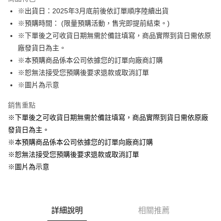
Apple Pay
※出貨日：2025年3月底前後依訂單順序陸續出貨
※預購時間： (限量預購活動，售完即提前結束。)
悠遊付
※下單後之可收貨日期無需於備註填寫，商品實際到貨日需依原
Google Pay
廠發貨日為主。
※本預購商品係本公司依據您的訂單向廠商訂購
ATM付款
※恕無法接受您預購後要求退款或取消訂單
貨到付款
※圖片為示意
銷售重點
運送方式
※下單後之可收貨日期無需於備註填寫，商品實際到貨日需依原廠
全家取貨付款
發貨日為主。
每筆NT$65，滿NT$1,300(含以上)免運費
※本預購商品係本公司依據您的訂單向廠商訂購
付款後全家取貨
※恕無法接受您預購後要求退款或取消訂單
每筆NT$65，滿NT$1,300(含以上)免運費
※圖片為示意
(不開放使用，請勿選取）
每筆NT$9,999
詳細說明
相關推薦
7-11取貨付款