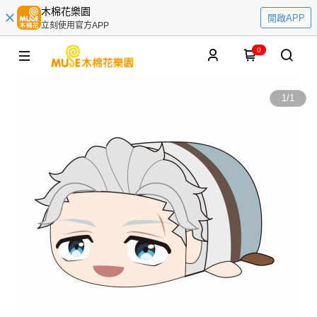
木棉花樂園
開啟APP
立刻使用官方APP
0
1
/
1