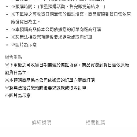
※預購時間： (限量預購活動，售完即提前結束。)
悠遊付
※下單後之可收貨日期無需於備註填寫，商品實際到貨日需依原
Google Pay
廠發貨日為主。
※本預購商品係本公司依據您的訂單向廠商訂購
ATM付款
※恕無法接受您預購後要求退款或取消訂單
貨到付款
※圖片為示意
銷售重點
運送方式
※下單後之可收貨日期無需於備註填寫，商品實際到貨日需依原廠
全家取貨付款
發貨日為主。
每筆NT$65，滿NT$1,300(含以上)免運費
※本預購商品係本公司依據您的訂單向廠商訂購
付款後全家取貨
※恕無法接受您預購後要求退款或取消訂單
每筆NT$65，滿NT$1,300(含以上)免運費
※圖片為示意
(不開放使用，請勿選取）
每筆NT$9,999
詳細說明
相關推薦
7-11取貨付款
每筆NT$65，滿NT$1,300(含以上)免運費