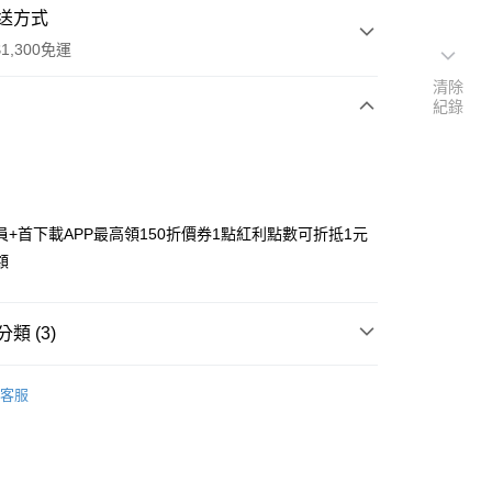
送方式
1,300免運
清除
紀錄
次付款
付款
員+首下載APP最高領150折價券1點紅利點數可折抵1元
額
類 (3)
y
搜尋▐ All Anime Works
【2-4字部】
膽大黨
客服
飾/紙製/胸章/壓克力立牌/掛繩
US▐ 適用折價券專區
專區⭐