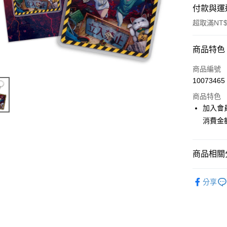
付款與運
超取滿NT$
付款方式
商品特色
信用卡一
商品編號
10073465
超商取貨
商品特色
LINE Pay
加入會
消費金
Apple Pay
悠遊付
商品相關分
Google Pa
📌依動漫作品
ATM付款
分享
■文具/吊
貨到付款
🏆 BON
⭐現貨商品