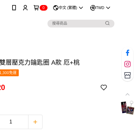
0
中文 (繁體)
TWD
 雙層壓克力鑰匙圈 A款 厄+桃
1,300免運
20