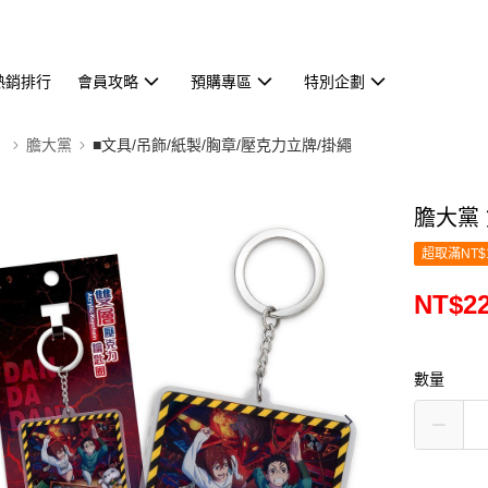
熱銷排行
會員攻略
預購專區
特別企劃
】
膽大黨
■文具/吊飾/紙製/胸章/壓克力立牌/掛繩
膽大黨
超取滿NT$
NT$2
數量