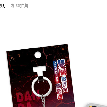
運送方式
說明
相關推薦
全家取貨
每筆NT$6
付款後全
每筆NT$6
(不開放使
每筆NT$9,
7-11取貨
每筆NT$6
付款後7-1
每筆NT$6
宅配-木棉
每筆NT$1
宅配-離島